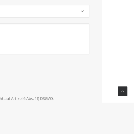
 auf Artikel 6 Abs. 1f) DSGVO.
en werden gelöscht, sobald sie für den Zweck ihrer
ktaufnahme jederzeit zu widersprechen.