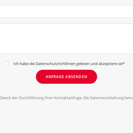
Ich habe die Datenschutzrichtlinien gelesen und akzeptiere sie*
weck der Durchführung Ihrer Kontaktanfrage. Die Datenverarbeitung beruht
 beantworten. Eine Weitergabe der Daten an Dritte findet nicht statt. Die Dat
sind. Sie haben das Recht, der Verwendung Ihrer Daten zum Zweck der Konta